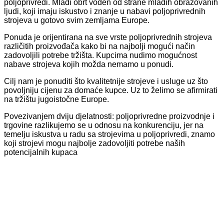
poljoprivredi. Mladi obrt vođen od strane mladih obrazovanih
ljudi, koji imaju iskustvo i znanje u nabavi poljoprivrednih
strojeva u gotovo svim zemljama Europe.
Ponuda je orijentirana na sve vrste poljoprivrednih strojeva
različitih proizvođača kako bi na najbolji mogući način
zadovoljili potrebe tržišta. Kupcima nudimo mogućnost
nabave strojeva kojih možda nemamo u ponudi.
Cilj nam je ponuditi što kvalitetnije strojeve i usluge uz što
povoljniju cijenu za domaće kupce. Uz to želimo se afirmirati
na tržištu jugoistočne Europe.
Povezivanjem dviju djelatnosti: poljoprivredne proizvodnje i
trgovine razlikujemo se u odnosu na konkurenciju, jer na
temelju iskustva u radu sa strojevima u poljoprivredi, znamo
koji strojevi mogu najbolje zadovoljiti potrebe naših
potencijalnih kupaca