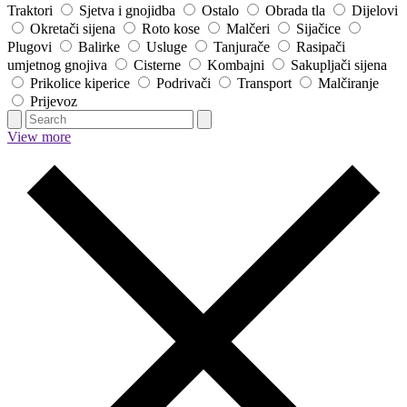
Traktori
Sjetva i gnojidba
Ostalo
Obrada tla
Dijelovi
Okretači sijena
Roto kose
Malčeri
Sijačice
Plugovi
Balirke
Usluge
Tanjurače
Rasipači
umjetnog gnojiva
Cisterne
Kombajni
Sakupljači sijena
Prikolice kiperice
Podrivači
Transport
Malčiranje
Prijevoz
View more