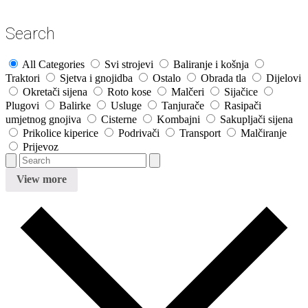
Search
All Categories
Svi strojevi
Baliranje i košnja
Traktori
Sjetva i gnojidba
Ostalo
Obrada tla
Dijelovi
Okretači sijena
Roto kose
Malčeri
Sijačice
Plugovi
Balirke
Usluge
Tanjurače
Rasipači
umjetnog gnojiva
Cisterne
Kombajni
Sakupljači sijena
Prikolice kiperice
Podrivači
Transport
Malčiranje
Prijevoz
View more