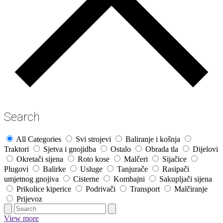
Search
All Categories
Svi strojevi
Baliranje i košnja
Traktori
Sjetva i gnojidba
Ostalo
Obrada tla
Dijelovi
Okretači sijena
Roto kose
Malčeri
Sijačice
Plugovi
Balirke
Usluge
Tanjurače
Rasipači
umjetnog gnojiva
Cisterne
Kombajni
Sakupljači sijena
Prikolice kiperice
Podrivači
Transport
Malčiranje
Prijevoz
View more