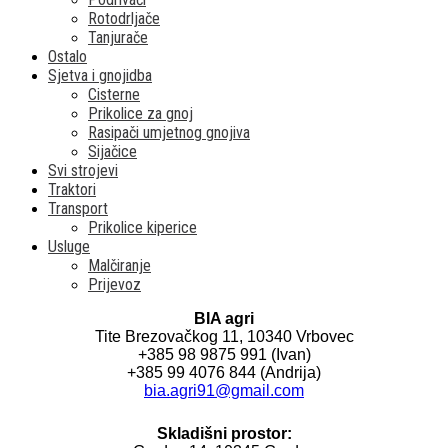
Rotodrljače
Tanjurače
Ostalo
Sjetva i gnojidba
Cisterne
Prikolice za gnoj
Rasipači umjetnog gnojiva
Sijačice
Svi strojevi
Traktori
Transport
Prikolice kiperice
Usluge
Malčiranje
Prijevoz
BIA agri
Tite Brezovačkog 11, 10340 Vrbovec
+385 98 9875 991 (Ivan)
+385 99 4076 844 (Andrija)
bia.agri91@gmail.com
Skladišni prostor: