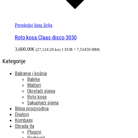
Pregledaj listu želja
Roto kosa Claas disco 3050
3,600.00
€
(27,124.20 kn)
1 EUR = 7,53450 HRK
Kategorije
Baliranje i košnja
Balirke
Malčeri
Okretači sijena
Roto kose
Sakupljači sijena
Biljna proizvodnja
Dijelovi
Kombajni
Obrada tla
Plugovi
Podrivači